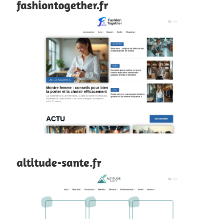
fashiontogether.fr
altitude-sante.fr