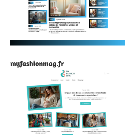
myfashionmag.fr