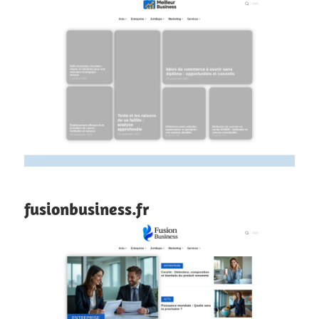
fusionbusiness.fr